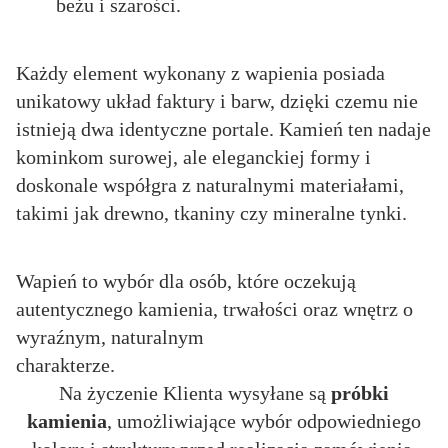
beżu i szarości.
Każdy element wykonany z wapienia posiada
unikatowy układ faktury i barw, dzięki czemu nie
istnieją dwa identyczne portale. Kamień ten nadaje
kominkom surowej, ale eleganckiej formy i
doskonale współgra z naturalnymi materiałami,
takimi jak drewno, tkaniny czy mineralne tynki.
Wapień to wybór dla osób, które oczekują
autentycznego kamienia, trwałości oraz wnętrz o
wyraźnym, naturalnym
charakterze.
Na życzenie Klienta wysyłane są
próbki
Polityka prywatności
kamienia
, umożliwiające wybór odpowiedniego
Dane kontaktowe
Warunki świadczenia usług