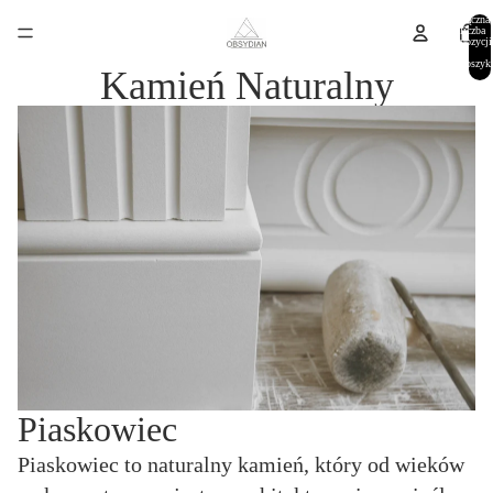
Łączna
liczba
pozycji
w
koszyk
Kamień Naturalny
0
Piaskowiec
Piaskowiec to naturalny kamień, który od wieków