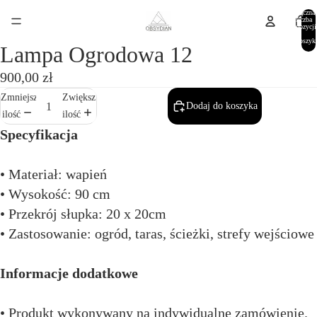
Łączna
liczba
pozycji
w
koszyk
Lampa Ogrodowa 12
0
900,00 zł
Zmniejsz
Zwiększ
Dodaj do koszyka
ilość
ilość
Specyfikacja
• Materiał: wapień
• Wysokość: 90 cm
• Przekrój słupka: 20 x 20cm
• Zastosowanie: ogród, taras, ścieżki, strefy wejściowe
Informacje dodatkowe
• Produkt wykonywany na indywidualne zamówienie.