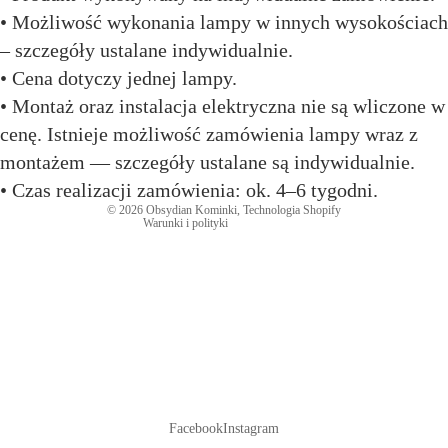
• Możliwość wykonania lampy w innych wysokościach
– szczegóły ustalane indywidualnie.
Polityka prywatności
• Cena dotyczy jednej lampy.
Dane kontaktowe
• Montaż oraz instalacja elektryczna nie są wliczone w
Warunki świadczenia usług
cenę. Istnieje możliwość zamówienia lampy wraz z
Polityka zwrotu kosztów
montażem — szczegóły ustalane są indywidualnie.
Nota prawna
• Czas realizacji zamówienia: ok. 4–6 tygodni.
Polityka wysyłki
© 2026
Obsydian Kominki
, Technologia Shopify
Warunki i polityki
Facebook
Instagram