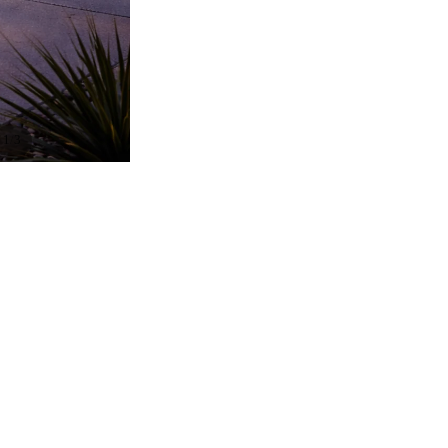
/
1
3